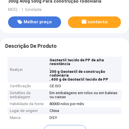
300g 400g 500g Para construção rodoviária
MOQ：1 tonelada
Melhor preço
contacto
Descrição De Produto
Geotextil tecido de PP de alta
resistência
,
Realçar
200 g Geotextil de construção
rodoviária
,
400 g de Geotextil tecido de PP
Certificação
CE ISO
Detalhes da
Em embalagens em rolos ou em baleias
embalagem
ou caixas
Habilidade da fonte
80000 rolos por mês
Lugar de origem
China
Marca
DSY