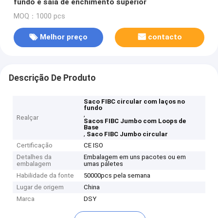
fundo e saia de enchimento superior
MOQ：1000 pcs
Melhor preço
contacto
Descrição De Produto
Saco FIBC circular com laços no
fundo
,
Realçar
Sacos FIBC Jumbo com Loops de
Base
,
Saco FIBC Jumbo circular
Certificação
CE ISO
Detalhes da
Embalagem em uns pacotes ou em
embalagem
umas páletes
Habilidade da fonte
50000pcs pela semana
Lugar de origem
China
Marca
DSY