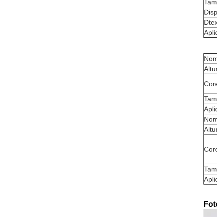
Tam
Disp
Dte
Apl
Nom
Altu
Cor
Tam
Apl
Nom
Altu
Cor
Tam
Apl
Fot