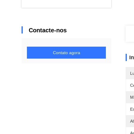
Contacte-nos
Contato agora
I
L
Ce
Ma
E
Al
A