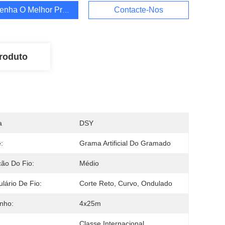
enha O Melhor Preço
Contacte-Nos
roduto
a
DSY
:
Grama Artificial Do Gramado
ão Do Fio:
Médio
lário De Fio:
Corte Reto, Curvo, Ondulado
nho:
4x25m
Classe Internacional