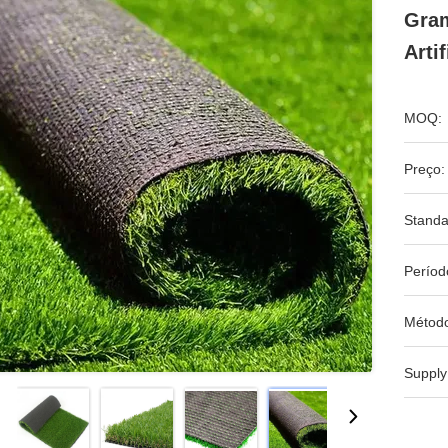
Gram
Arti
MOQ:
Preço:
Standa
Períod
Métod
Supply