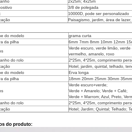
anho
2x25m; 4x25m
ositivo
3/8 de polegada
x
10000D, pode ser personalizado
icação
Paisagismo, jardim, área de lazer,
e do modelo
grama curta
ra da pilha
6mm 7mm 8mm 10mm 12mm 1
Verde escuro, verde limão, verde o
es
vermelho, amarelo, roxo
anho do rolo
2*25m, 4*25m, comprimento pers
icação
Hotel, jardim, quintal, telhado, te
e do modelo
Erva longa
ra da pilha
18mm 20mm 25mm 30mm 35mm
Verde escuro+verde;
es
Verde + Amarelo; Verde + Café;
Verde + Marrom; Azul, Preto, Ver
anho do rolo
2*25m, 4*25m, comprimento pers
icação
Hotel; Jardim; Quintal; Telhado; T
os do produto: