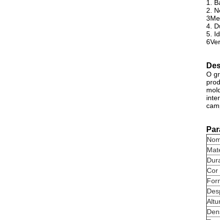
1. B
2. N
3Mel
4. D
5. I
6Ver
Des
O gr
prod
mold
inte
camp
Par
No
Mate
Dura
Cor 
For
Des
Altu
Den