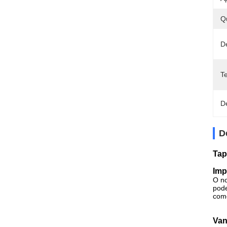
Q
D
T
D
D
Tap
Imp
O no
pode
como
Van