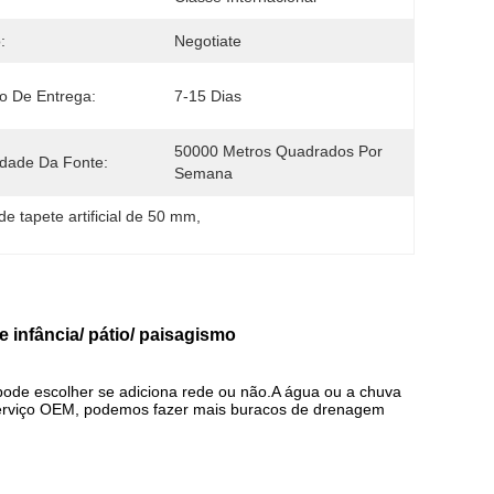
:
Negotiate
o De Entrega:
7-15 Dias
50000 Metros Quadrados Por 
idade Da Fonte:
Semana
de tapete artificial de 50 mm
, 
de infância/ pátio/ paisagismo
, pode escolher se adiciona rede ou não.A água ou a chuva
 serviço OEM, podemos fazer mais buracos de drenagem