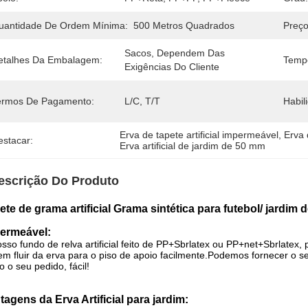
uantidade De Ordem Mínima:
500 Metros Quadrados
Preço
Sacos, Dependem Das 
etalhes Da Embalagem:
Temp
Exigências Do Cliente
ermos De Pagamento:
L/C, T/T
Habil
Erva de tapete artificial impermeável
, 
Erva 
estacar:
Erva artificial de jardim de 50 mm
escrição Do Produto
ete de grama artificial Grama sintética para futebol/ jardim 
ermeável:
sso fundo de relva artificial feito de PP+Sbrlatex ou PP+net+Sbrlatex
m fluir da erva para o piso de apoio facilmente.Podemos fornecer o
 o seu pedido, fácil!
tagens da Erva Artificial para jardim: