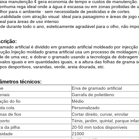
aixa manutenção ¢ gera economia de tempo e custos de manutenção.
enhuma rega ideal onde a água é escassa ou em zonas proibidas de 
hor para o ambiente ∙ sem necessidade de pesticidas e de cortes.
urabilidade com atração visual ️ ideal para paisagismo e áreas de jog
deal para áreas de uso intenso
de durante todo o ano, esteticamente agradável para o olho, não impo
crição:
amado artificial é dividido em gramado artificial moldeado por injecção
ução.Injeção moldado grama artificial usa um processo de moldagem po
e de uma vez, e dobrar o gramado usando a tecnologia de dobragem 
rvalos iguais e em quantidades iguais, e a altura das folhas de grama 
os desportivos, varandas, verde, areia dourada, etc.
âmetros técnicos:
me
Erva de gramado artificial
riais
Garrafa de polietileno
ção do fio
Médio
da cola
Personalizado
mas de fios
Cortar direito, curvar, enrolar
porto
Ténis, jardim, quintal, parque infan
ra da pilha
20-50 mm todos disponíveis
sidade
21000