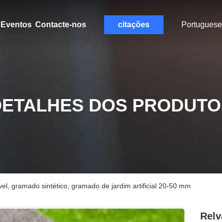
Eventos
Contacte-nos
citações
Portuguese
DETALHES DOS PRODUTO
vel, gramado sintético, gramado de jardim artificial 20-50 mm
Relv