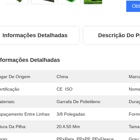
Obt
Informações Detalhadas
Descrição Do P
nformações Detalhadas
ugar De Origem
China
Marc
rtificação
CE  ISO
Nome
teriais:
Garrafa De Polietileno
Duraç
spaçamento Entre Linhas:
3/8 Polegadas
Formu
tura Da Pilha:
20 A 50 Mm
Tama
poio:
PP+Reta, PP+PP, PP+Fleece
Grau: