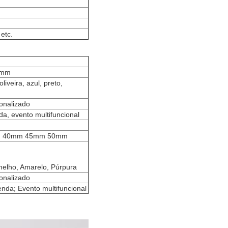
 etc.
5mm
liveira, azul, preto,
onalizado
nda, evento multifuncional
 40mm 45mm 50mm
melho, Amarelo, Púrpura
onalizado
enda; Evento multifuncional