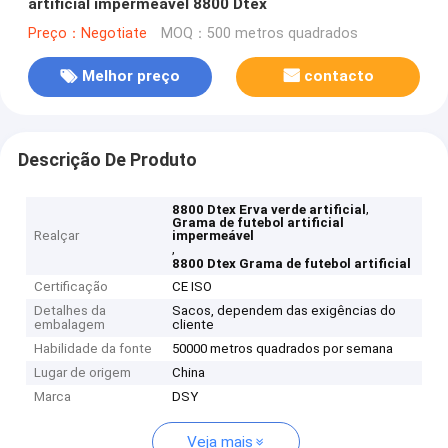
artificial impermeável 8800 Dtex
Preço：Negotiate
MOQ：500 metros quadrados
Melhor preço
contacto
Descrição De Produto
,
8800 Dtex Erva verde artificial
Grama de futebol artificial
Realçar
impermeável
,
8800 Dtex Grama de futebol artificial
Certificação
CE ISO
Detalhes da
Sacos, dependem das exigências do
embalagem
cliente
Habilidade da fonte
50000 metros quadrados por semana
Lugar de origem
China
Marca
DSY
Veja mais