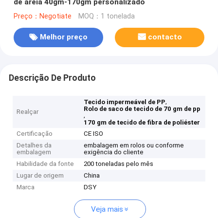
de areia 40gm-170gm personalizado
Preço：Negotiate
MOQ：1 tonelada
Melhor preço
contacto
Descrição De Produto
,
Tecido impermeável de PP
Rolo de saco de tecido de 70 gm de pp
Realçar
,
170 gm de tecido de fibra de poliéster
Certificação
CE ISO
Detalhes da
embalagem em rolos ou conforme
embalagem
exigência do cliente
Habilidade da fonte
200 toneladas pelo mês
Lugar de origem
China
Marca
DSY
Veja mais