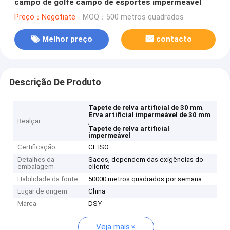
campo de golfe campo de esportes impermeável
Preço：Negotiate
MOQ：500 metros quadrados
Melhor preço
contacto
Descrição De Produto
,
Tapete de relva artificial de 30 mm
Erva artificial impermeável de 30 mm
Realçar
,
Tapete de relva artificial
impermeável
Certificação
CE ISO
Detalhes da
Sacos, dependem das exigências do
embalagem
cliente
Habilidade da fonte
50000 metros quadrados por semana
Lugar de origem
China
Marca
DSY
Veja mais